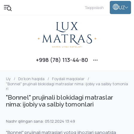
UZ
Taqqoslash
+998 (78) 113-44-80
Uy
/
Do‘kon haqida
/
Foydali maqolalar
/
"Bonnel" prujinali blokidagi matraslar nima: ijobiy va salbiy tomonla
ri
"Bonnel" prujinali blokidagi matraslar
nima: ijobiy va salbiy tomonlari
Nashr qilingan sana: 05.12.2024 13:49
"Bonnel" prujinali matraslari yotoq jihozlari sanoatida