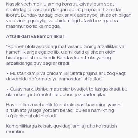
klassik yechimdir. Ularning konstruksiyasi qum soat
shaklidagi o‘zaro bog‘langan po‘lat prujinalar tizimidan
iborat. Bunday turdagi bloklar XIX asrdayoq ishlab chiqilgan
va o‘zining qulayligi va chidamliligi tufayli hozirgacha
mashhur bo‘lib kelmoqda.
Afzalliklari va kamchiliklari
"Bonnel" bloki asosidagi matraslar o‘zining afzalliklari va
kamchiliklariga ega bo‘lib, ularni xarid qilishdan oldin
hisobga olish muhimdir. Bunday konstruksiyaning
afzalliklariga quyidagilar kiradi:
• Mustahkamlik va chidamlilik. Sifatli prujinalar uzoq vaqt
davomida deformatsiyalanmasdan ishlatiladi.
• Qulay narx. Ushbu matraslar byudjet toifasiga kiradi, bu
ularni keng iste’molchilar uchun jozibador qiladi.
Havo o‘tkazuvchanlik. Konstruksiyasi havoning yaxshi
sirkulyatsiyasiga yordam beradi, bu esa namlikning
to‘planishini oldini oladi.
Kamchiliklarga kelsak, quyidagilarni ajratib ko‘rsatish
mumkin: