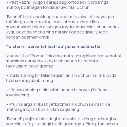
• Past vaznli, yuqori darajadagi ortopedik yordamga
muhtoj bo‘lmagan foydalanuvchilar uchun.
"Bonnel" bloki asosidagi matraslar tavsiya etilmaydigan
toifalarga umurtqa pog‘onasini nuqtaviy qo‘llab-
quvvatlashni talab qiladigan foydalanuvchilar, shuningdek,
uyqu paytida sherigining harakatiga sezgirligi yuqori
bo‘lgan odamlar kiradi.
To‘shakni parvarishlash bo‘yicha maslahatlar
Nihoyat, biz "Bonnel" blokida matrasning ishlash muddatini
maksimal darajada uzaytirish uchun bir nechta
tavsiyalarni taklif qilamiz:
• Yuklamaning bir tekis taqsimlanishi uchun har 3-6 oyda
to‘shakni ag‘darib turing.
• Ifloslanishning oldini olish uchun himoya g‘ilofidan
foydalaning.
• Prujinalarga shikast yetkazmaslik uchun sakrash va
matrasga kuchli bosishdan saqlaning.
"Bonnel" prujinali blokidagi matraslar o‘zining soddaligi va
arzonligi tufayli talabgir bo‘lib qolmoqda. Biroq, tanlashda