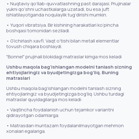
• Nuqtaviy qo‘llab-quvvatlashning past darajasi. Prujinalar
yukni qo‘shni uchastkalarga uzatadi, bu esa juft
ishlatilayotganda noqulaylik tug‘dirishi mumkin.
• Yuqori vibratsiya. Bir kishining harakatlari ko‘pincha
boshqasi tomonidan seziladi.
• G‘ichirlash xavfi. Vaqt o‘tishi bilan metall elementlar
tovush chiqara boshlaydi.
"Bonnel" prujinali blokidagi matraslar kimga mos keladi
Ushbu maqola bag‘ishlangan modelni tanlash sizning
ehtiyojlaringiz va byudjetingizga bog‘liq. Buning
matraslari
Ushbu maqola bag‘ishlangan modelni tanlash sizning
ehtiyojlaringiz va byudjetingizga bog‘liq. Ushbu turdagi
matraslar quyidagilarga mos keladi:
• Vaqtincha foydalanish uchun tejamkor variantni
qidirayotgan odamlarga.
• Matrasdan muntazam foydalanilmayotgan mehmon
xonalari egalariga.