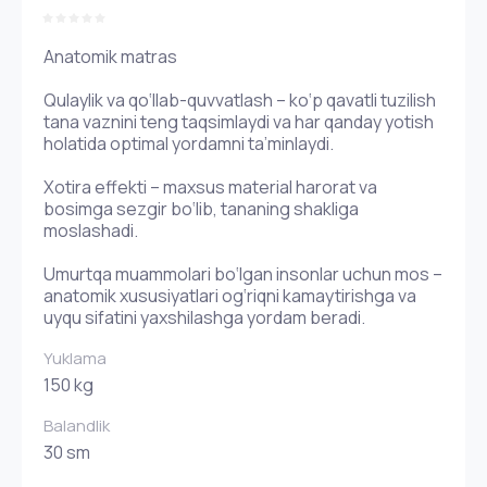
Anatomik matras
Qulaylik va qo‘llab-quvvatlash – ko‘p qavatli tuzilish
tana vaznini teng taqsimlaydi va har qanday yotish
holatida optimal yordamni ta’minlaydi.
Xotira effekti – maxsus material harorat va
bosimga sezgir bo‘lib, tananing shakliga
moslashadi.
Umurtqa muammolari bo‘lgan insonlar uchun mos –
anatomik xususiyatlari og‘riqni kamaytirishga va
uyqu sifatini yaxshilashga yordam beradi.
Yuklama
150 kg
Balandlik
30 sm