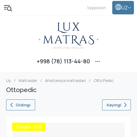
UZ
Taqqoslash
+998 (78) 113-44-80
Uy
/
Matraslar
/
Anatomiya matraslari
/
Otto Pedic
Ottopedic
Oldingi
Keyingi
Скидка -10%