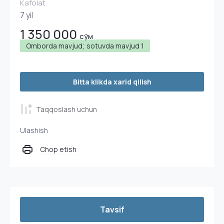
Kafolat
7 yil
1 350 000
сўм
Omborda mavjud; sotuvda mavjud
1
Bitta klikda xarid qilish
Taqqoslash uchun
Ulashish
Chop etish
Tavsif