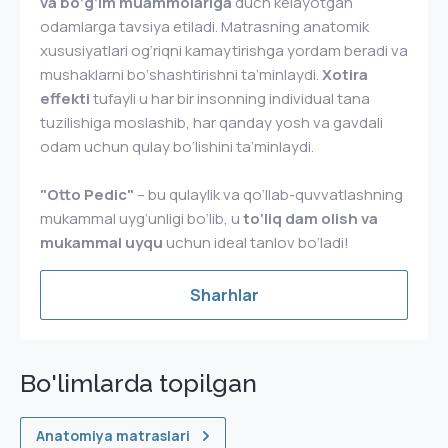
va bo‘g‘im muammolariga
duch kelayotgan
odamlarga tavsiya etiladi. Matrasning anatomik
xususiyatlari og‘riqni kamaytirishga yordam beradi va
mushaklarni bo‘shashtirishni ta’minlaydi.
Xotira
effekti
tufayli u har bir insonning individual tana
tuzilishiga moslashib, har qanday yosh va gavdali
odam uchun qulay bo‘lishini ta’minlaydi.
"Otto Pedic"
– bu qulaylik va qo‘llab-quvvatlashning
mukammal uyg‘unligi bo‘lib, u
to‘liq dam olish va
mukammal uyqu
uchun ideal tanlov bo‘ladi!
Sharhlar
Bo'limlarda topilgan
Anatomiya matraslari