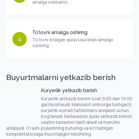
amalga oshiramiz
To‘lovni amalga oshiring
4
To‘lovni istalgan qulay usul bilan amalga
oshiring
Buyurtmalarni yetkazib berish
Kuryerlik yetkazib berish
Kuryerlik yetkazib berish soat 9.00 dan 19.00
gacha ishlaydi. Mahsulot omborga tushgach,
kuryerlik xizmati tafsilotlarni aniqlash uchun
bog‘lanadi. Mutaxassis qulay yetkazib berish
vaqtini tanlashni taklif qiladi va manzilni
aniqlaydi. O‘rash-joylashning butunligi va ko‘rsatilgan
komplektatsiyaga muvofiqligini tekshiring.