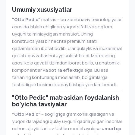
Umumiy xususiyatlar
"Otto Pedic"
matras – bu zamonaviy texnologiyalar
asosida ishlab chiqilgan yuqori sifatli va sog‘lom
uyquni ta’minlaydigan mahsulot. Uning
konstruktsiyasi bir nechta premium sifatli
qatlamlardan iborat bo‘lib, ular qulaylik va mukammal
qo‘llab-quvvatlashni uyg‘unlashtiradi. Matrasning
asosi ko‘p qavatli tizimdan iborat bo‘lib, u anatomik
komponentlar va
xotira effekti
ga ega. Bu esa
tananing konturlariga moslashib, bo‘g‘imlarga
tushadigan bosimni kamaytirishga yordam beradi.
"Otto Pedic" matrasidan foydalanish
bo‘yicha tavsiyalar
"Otto Pedic"
– sog‘lig‘iga g‘amxo‘rlik qiladigan va
yuqori darajadagi qulay uyquni qadrlaydigan insonlar
uchun ajoyib tanlov. Ushbu model ayniqsa
umurtqa